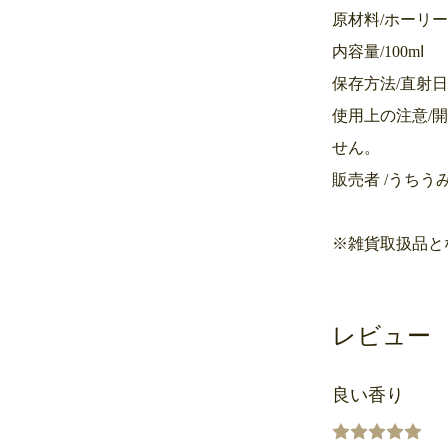
原材料/ホーリ
内容量/100mⅼ
保存方法/直射
使用上の注意/
せん。
販売者 /うちう
※雑貨取扱品と
レビュー
良い香り